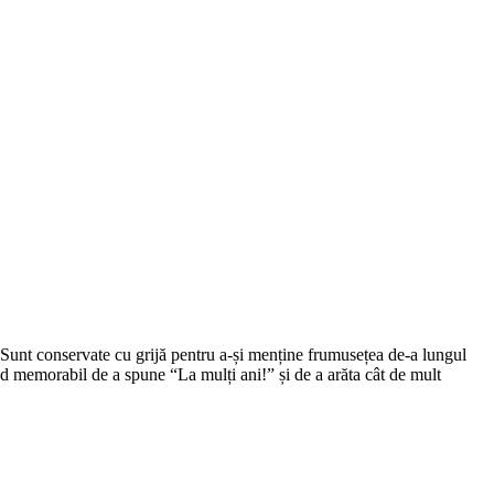
le. Sunt conservate cu grijă pentru a-și menține frumusețea de-a lungul
od memorabil de a spune “La mulți ani!” și de a arăta cât de mult