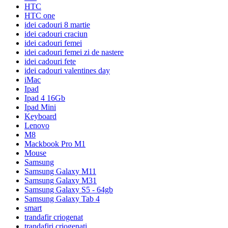
HTC
HTC one
idei cadouri 8 martie
idei cadouri craciun
idei cadouri femei
idei cadouri femei zi de nastere
idei cadouri fete
idei cadouri valentines day
iMac
Ipad
Ipad 4 16Gb
Ipad Mini
Keyboard
Lenovo
M8
Mackbook Pro M1
Mouse
Samsung
Samsung Galaxy M11
Samsung Galaxy M31
Samsung Galaxy S5 - 64gb
Samsung Galaxy Tab 4
smart
trandafir criogenat
trandafiri criogenati