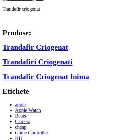
Trandafir criogenat
Produse:
Trandafir Criogenat
Trandafiri Criogenati
Trandafir Criogenat Inima
Etichete
apple
Apple Watch
Beats
Camera
cheap
Game Controller
HD