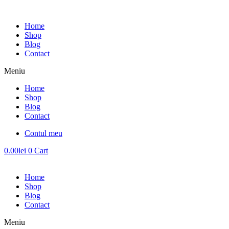
Sari
la
Home
conținut
Shop
Blog
Contact
Meniu
Home
Shop
Blog
Contact
Contul meu
0.00
lei
0
Cart
Home
Shop
Blog
Contact
Meniu